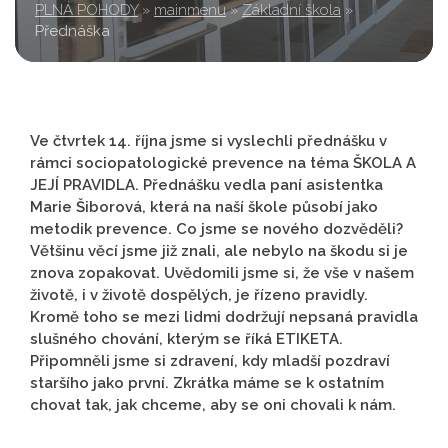
PLNÁ POHODY
»
mainmenu
»
Základní škola
»
Přednáška
Ve čtvrtek 14. října jsme si vyslechli přednášku v
rámci sociopatologické prevence na téma ŠKOLA A
JEJÍ PRAVIDLA. Přednášku vedla paní asistentka
Marie Šiborová, která na naší škole působí jako
metodik prevence. Co jsme se nového dozvěděli?
Většinu věcí jsme již znali, ale nebylo na škodu si je
znova zopakovat. Uvědomili jsme si, že vše v našem
životě, i v životě dospělých, je řízeno pravidly.
Kromě toho se mezi lidmi dodržují nepsaná pravidla
slušného chování, kterým se říká ETIKETA.
Připomněli jsme si zdravení, kdy mladší pozdraví
staršího jako první. Zkrátka máme se k ostatním
chovat tak, jak chceme, aby se oni chovali k nám.