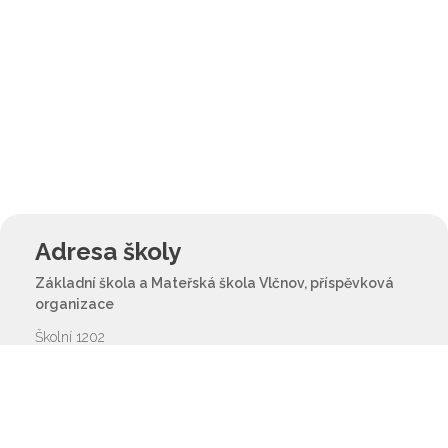
Adresa školy
Základní škola a Mateřská škola Vlčnov, příspěvková
organizace
Školní 1202
687 61 Vlčnov
reditel@zsvlcnov.cz