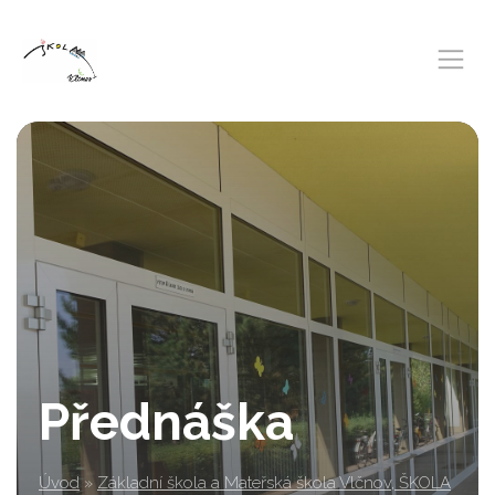
Přednáška
Úvod
»
Základní škola a Mateřská škola Vlčnov, ŠKOLA