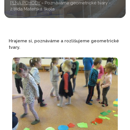
PLNÁ POHODY
»
Poznáváme geometrické tvary -
2.třída Mateřská škola
Hrajeme si, poznáváme a rozlišujeme geometrické
tvary.