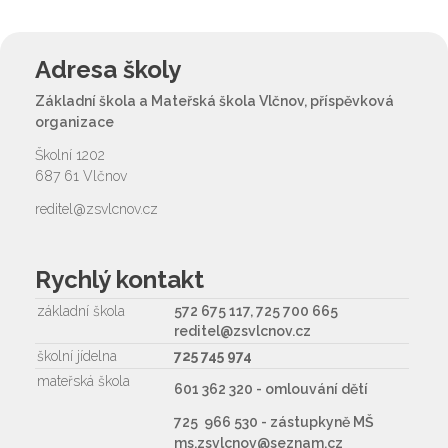
Adresa školy
Základní škola a Mateřská škola Vlčnov, příspěvková
organizace
Školní 1202
687 61 Vlčnov
reditel@zsvlcnov.cz
Rychlý kontakt
základní škola
572 675 117, 725 700 665
reditel@zsvlcnov.cz
školní jídelna
725 745 974
mateřská škola
601 362 320 - omlouvání dětí
725 966 530 - zástupkyně MŠ
ms.zsvlcnov@seznam.cz