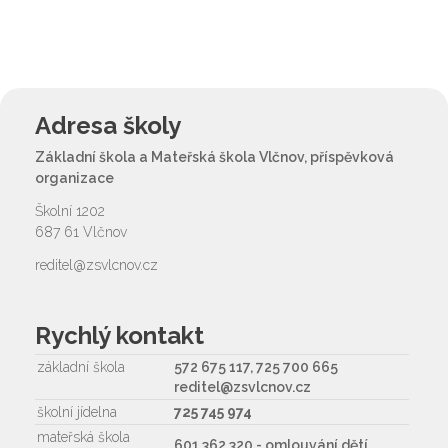
Adresa školy
Základní škola a Mateřská škola Vlčnov, příspěvková
organizace
Školní 1202
687 61 Vlčnov
reditel@zsvlcnov.cz
Rychlý kontakt
základní škola
572 675 117, 725 700 665
reditel@zsvlcnov.cz
školní jídelna
725 745 974
mateřská škola
601 362 320 - omlouvání dětí