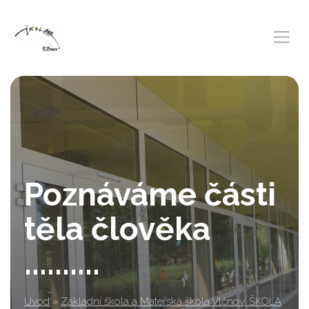
Poznáváme části
těla člověka
..........
Úvod
»
Základní škola a Mateřská škola Vlčnov, ŠKOLA