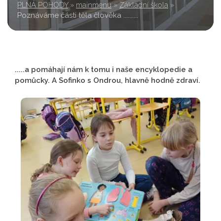
PLNÁ POHODY
»
mainmenu
»
Základní škola
»
Poznáváme části těla člověka ..........
.....a pomáhají nám k tomu i naše encyklopedie a
pomůcky. A Sofinko s Ondrou, hlavně hodně zdraví.