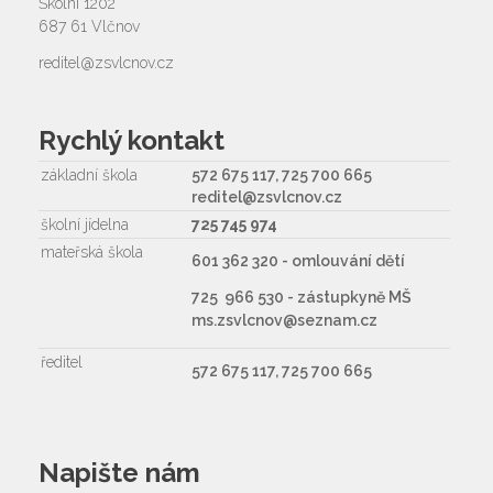
Školní 1202
687 61 Vlčnov
reditel@zsvlcnov.cz
Rychlý kontakt
základní škola
572 675 117, 725 700 665
reditel@zsvlcnov.cz
školní jídelna
725 745 974
mateřská škola
601 362 320 - omlouvání dětí
725 966 530 - zástupkyně MŠ
ms.zsvlcnov@seznam.cz
ředitel
572 675 117, 725 700 665
Napište nám