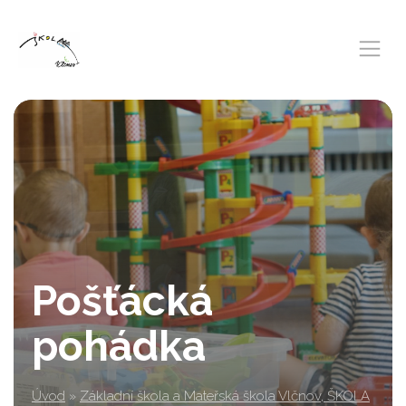
Pošťácká
pohádka
Úvod
»
Základní škola a Mateřská škola Vlčnov, ŠKOLA