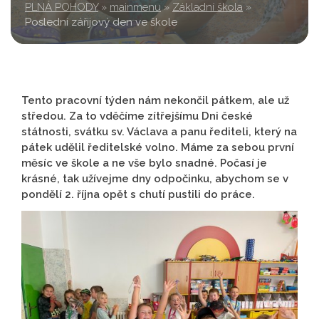
PLNÁ POHODY
»
mainmenu
»
Základní škola
»
Poslední zářijový den ve škole
Tento pracovní týden nám nekončil pátkem, ale už
středou. Za to vděčíme zítřejšímu Dni české
státnosti, svátku sv. Václava a panu řediteli, který na
pátek udělil ředitelské volno. Máme za sebou první
měsíc ve škole a ne vše bylo snadné. Počasí je
krásné, tak užívejme dny odpočinku, abychom se v
pondělí 2. října opět s chutí pustili do práce.