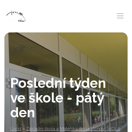
Poslední týden
ve škole - pátý
den
Úvod
»
Základní škola a Mateřská škola Vlčnov, ŠKOLA