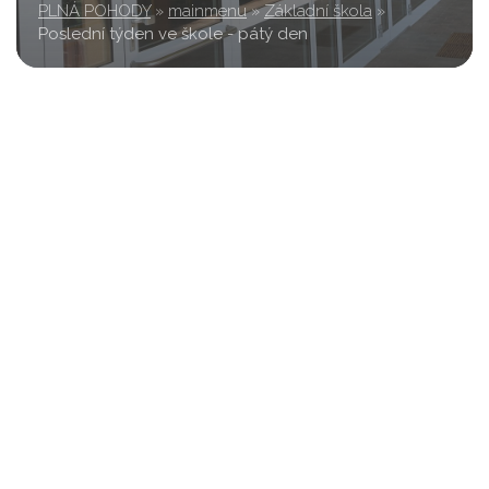
PLNÁ POHODY
»
mainmenu
»
Základní škola
»
Poslední týden ve škole - pátý den