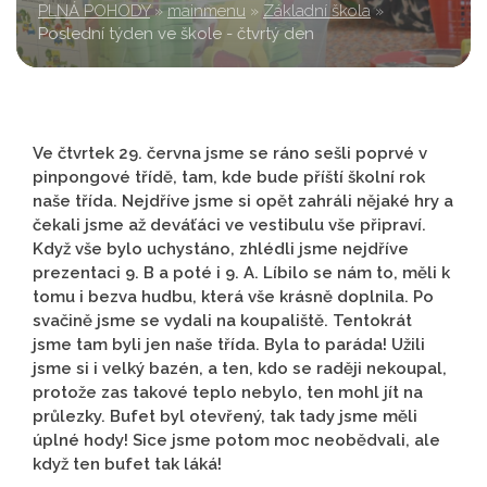
PLNÁ POHODY
»
mainmenu
»
Základní škola
»
Poslední týden ve škole - čtvrtý den
Ve čtvrtek 29. června jsme se ráno sešli poprvé v
pinpongové třídě, tam, kde bude příští školní rok
naše třída. Nejdříve jsme si opět zahráli nějaké hry a
čekali jsme až deváťáci ve vestibulu vše připraví.
Když vše bylo uchystáno, zhlédli jsme nejdříve
prezentaci 9. B a poté i 9. A. Líbilo se nám to, měli k
tomu i bezva hudbu, která vše krásně doplnila. Po
svačině jsme se vydali na koupaliště. Tentokrát
jsme tam byli jen naše třída. Byla to paráda! Užili
jsme si i velký bazén, a ten, kdo se raději nekoupal,
protože zas takové teplo nebylo, ten mohl jít na
průlezky. Bufet byl otevřený, tak tady jsme měli
úplné hody! Sice jsme potom moc neobědvali, ale
když ten bufet tak láká!