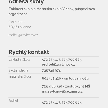
Adresa školy
Základní škola a Mateřská škola Vlčnov, příspěvková
organizace
Školní 1202
687 61 Vlčnov
reditel@zsvlcnov.cz
Rychlý kontakt
základní škola
572 675 117, 725 700 665
reditel@zsvlcnov.cz
školní jídelna
725 745 974
mateřská škola
601 362 320 - omlouvání dětí
725 966 530 - zástupkyně MŠ
ms.zsvlcnov@seznam.cz
ředitel
572 675 117, 725 700 665