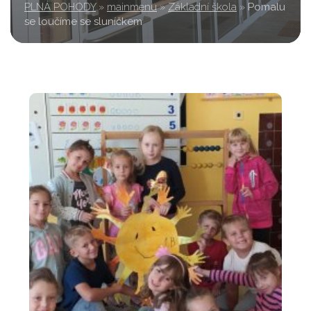
PLNÁ POHODY
»
mainmenu
»
Základní škola
»
Pomalu
se loučíme se sluníčkem