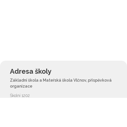
Adresa školy
Základní škola a Mateřská škola Vlčnov, příspěvková
organizace
Školní 1202
687 61 Vlčnov
reditel@zsvlcnov.cz