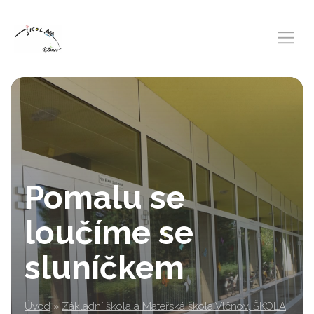
Pomalu se
loučíme se
sluníčkem
Úvod
»
Základní škola a Mateřská škola Vlčnov, ŠKOLA