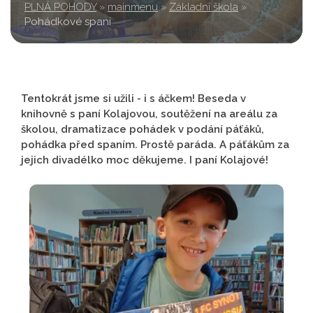
PLNÁ POHODY
»
mainmenu
»
Základní škola
»
Pohádkové spaní
Tentokrát jsme si užili - i s áčkem! Beseda v
knihovně s paní Kolajovou, soutěžení na areálu za
školou, dramatizace pohádek v podání páťáků,
pohádka před spaním. Prostě paráda. A páťákům za
jejich divadélko moc děkujeme. I paní Kolajové!