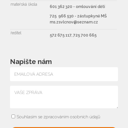
mateřská škola
601 362 320 - omlouvání dětí
725 966 530 - zástupkyně MŠ
ms.zsvlcnov@seznam.cz
ředitel
572 675 117, 725 700 665
Napište nám
Souhlasím se zpracováním osobních údajů