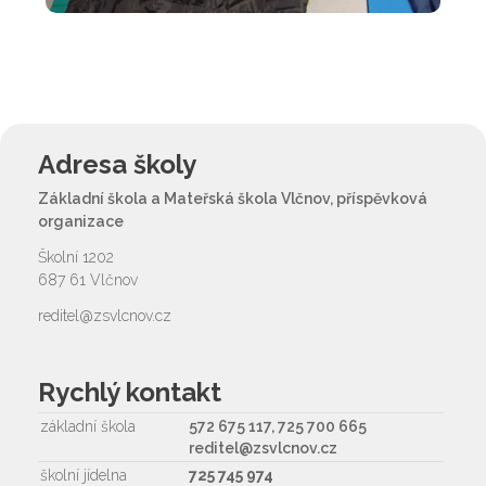
Adresa školy
Základní škola a Mateřská škola Vlčnov, příspěvková
organizace
Školní 1202
687 61 Vlčnov
reditel@zsvlcnov.cz
Rychlý kontakt
základní škola
572 675 117, 725 700 665
reditel@zsvlcnov.cz
školní jídelna
725 745 974