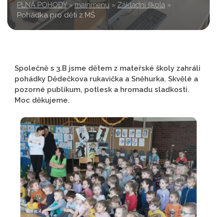
PLNÁ POHODY
»
mainmenu
»
Základní škola
»
Pohádka pro děti z MŠ
Společně s 3.B jsme dětem z mateřské školy zahráli
pohádky Dědečkova rukavička a Sněhurka. Skvělé a
pozorné publikum, potlesk a hromadu sladkostí.
Moc děkujeme.