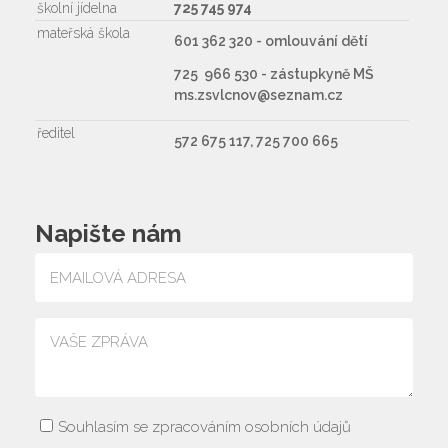
školní jídelna
725 745 974
mateřská škola
601 362 320 - omlouvání dětí
725 966 530 - zástupkyně MŠ
ms.zsvlcnov@seznam.cz
ředitel
572 675 117, 725 700 665
Napište nám
Souhlasím se zpracováním osobních údajů