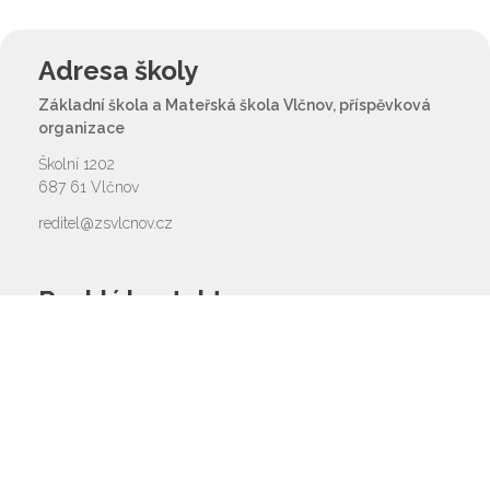
Adresa školy
Základní škola a Mateřská škola Vlčnov, příspěvková
organizace
Školní 1202
687 61 Vlčnov
reditel@zsvlcnov.cz
Rychlý kontakt
základní škola
572 675 117, 725 700 665
reditel@zsvlcnov.cz
školní jídelna
725 745 974
mateřská škola
601 362 320 - omlouvání dětí
725 966 530 - zástupkyně MŠ
ms.zsvlcnov@seznam.cz