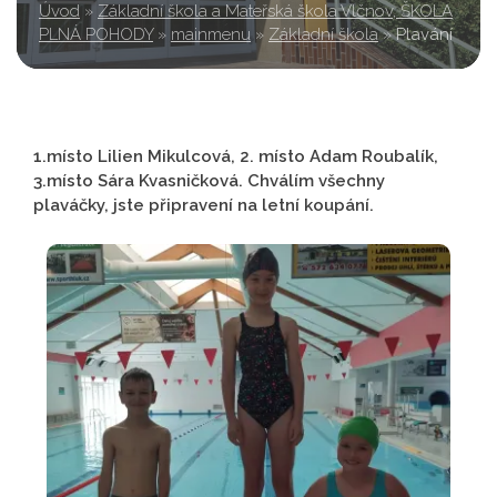
Úvod
»
Základní škola a Mateřská škola Vlčnov, ŠKOLA
PLNÁ POHODY
»
mainmenu
»
Základní škola
»
Plavání
1.místo Lilien Mikulcová, 2. místo Adam Roubalík,
3.místo Sára Kvasničková. Chválím všechny
plaváčky, jste připravení na letní koupání.