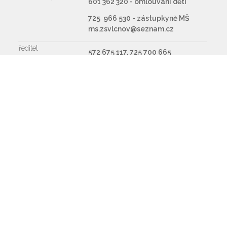
601 362 320 - omlouvání dětí
725 966 530 - zástupkyně MŠ
ms.zsvlcnov@seznam.cz
ředitel
572 675 117, 725 700 665
Napište nám
Souhlasím se zpracováním osobních údajů