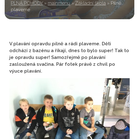
PLNÁ POHODY
»
mainmenu
»
Základní škola
»
Pilně
plaveme
V plavání opravdu pilně a rádi plaveme. Děti
odchází z bazénu a říkají, dnes to bylo super! Tak to
je opravdu super! Samozřejmě po plavání
zasloužená svačina. Pár fotek právě z chvil po
výuce plavání.