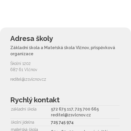
Adresa školy
Základní škola a Mateřská škola Vlčnov, příspěvková
organizace
Školní 1202
687 61 Vlčnov
reditel@zsvlcnov.cz
Rychlý kontakt
základní škola
572 675 117, 725 700 665
reditel@zsvlcnov.cz
školní jídelna
725 745 974
mateřská škola