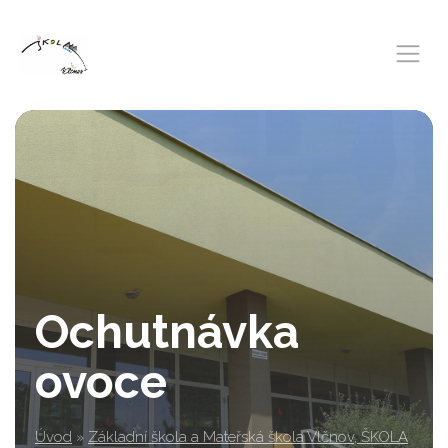
Ochutnávka
ovoce
Úvod
»
Základní škola a Mateřská škola Vlčnov, ŠKOLA