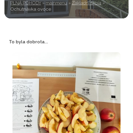
PLNÁ POHODY
»
mainmenu
»
Základní škola
»
Ochutnávka ovoce
To byla dobrota...