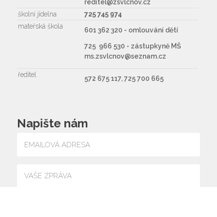
reditel@zsvlcnov.cz
školní jídelna
725 745 974
mateřská škola
601 362 320 - omlouvání dětí
725 966 530 - zástupkyně MŠ
ms.zsvlcnov@seznam.cz
ředitel
572 675 117, 725 700 665
Napište nám