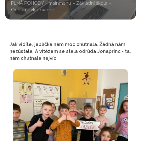
PLNÁ POHODY
»
mainmenu
»
Základní škola
»
Ochutnávka ovoce
Jak vidíte, jablíčka nám moc chutnala. Žádná nám
nezůstala. A vítězem se stala odrůda Jonaprinc - ta,
nám chutnala nejvíc.