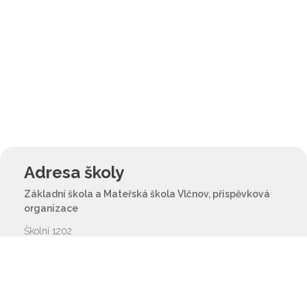
Adresa školy
Základní škola a Mateřská škola Vlčnov, příspěvková
organizace
Školní 1202
687 61 Vlčnov
reditel@zsvlcnov.cz