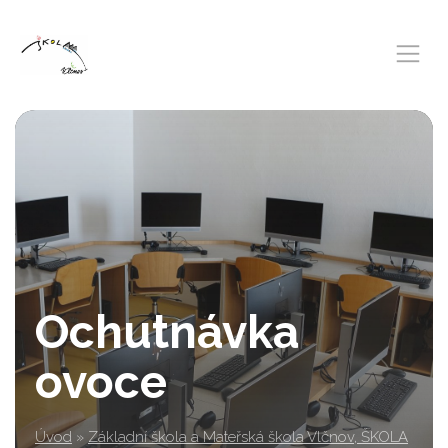
Ochutnávka
ovoce
Úvod
»
Základní škola a Mateřská škola Vlčnov, ŠKOLA