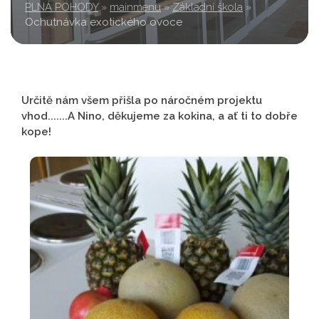
PLNÁ POHODY
»
mainmenu
»
Základní škola
»
Ochutnávka exotického ovoce
Určitě nám všem přišla po náročném projektu
vhod.......A Nino, děkujeme za kokina, a ať ti to dobře
kope!