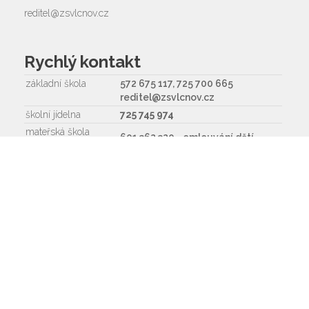
reditel@zsvlcnov.cz
Rychlý kontakt
základní škola
572 675 117, 725 700 665
reditel@zsvlcnov.cz
školní jídelna
725 745 974
mateřská škola
601 362 320 - omlouvání dětí
725 966 530 - zástupkyně MŠ
ms.zsvlcnov@seznam.cz
ředitel
572 675 117, 725 700 665
Napište nám