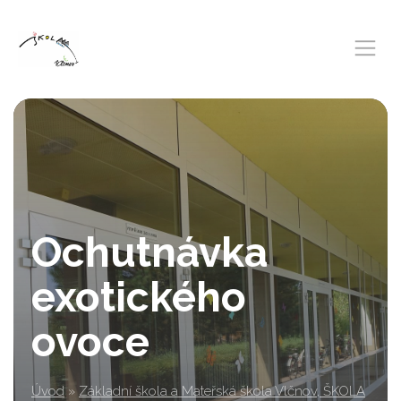
Ochutnávka
exotického
ovoce
Úvod
»
Základní škola a Mateřská škola Vlčnov, ŠKOLA