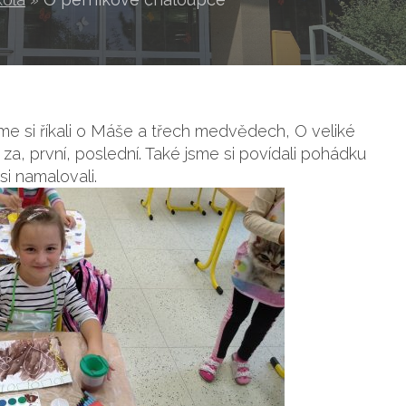
me si říkali o Máše a třech medvědech, O veliké
 za, první, poslední. Také jsme si povídali pohádku
i namalovali.