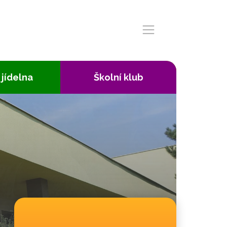
 jídelna
Školní klub