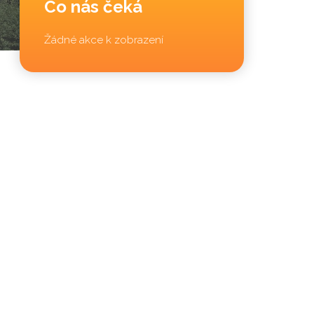
Co nás čeká
Žádné akce k zobrazení