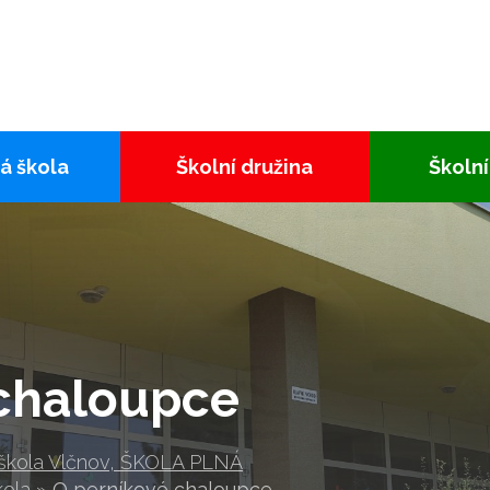
á škola
Školní družina
Školní
 chaloupce
 škola Vlčnov, ŠKOLA PLNÁ
kola
»
O perníkové chaloupce