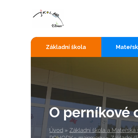
Základní škola
Mateřsk
O perníkové
Úvod
»
Základní škola a Mateřská
POHODY
»
mainmenu
»
Základní š