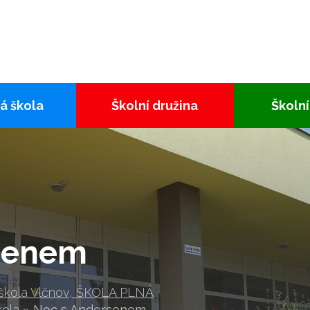
á škola
Školní družina
Školní
senem
 škola Vlčnov, ŠKOLA PLNÁ
kola
»
Noc s Andersenem