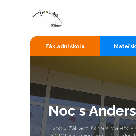
Základní škola
Mateřsk
Noc s Ander
Úvod
»
Základní škola a Mateřská
POHODY
»
mainmenu
»
Základní š