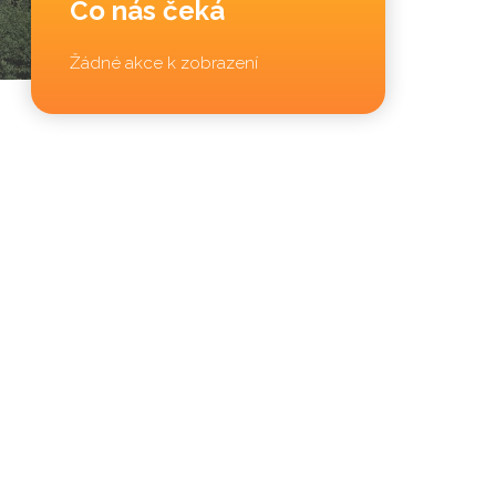
Co nás čeká
Žádné akce k zobrazení