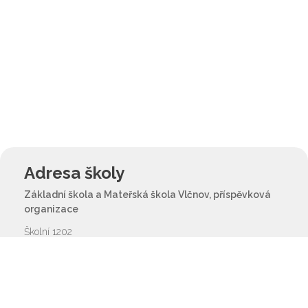
Adresa školy
Základní škola a Mateřská škola Vlčnov, příspěvková
organizace
Školní 1202
687 61 Vlčnov
reditel@zsvlcnov.cz