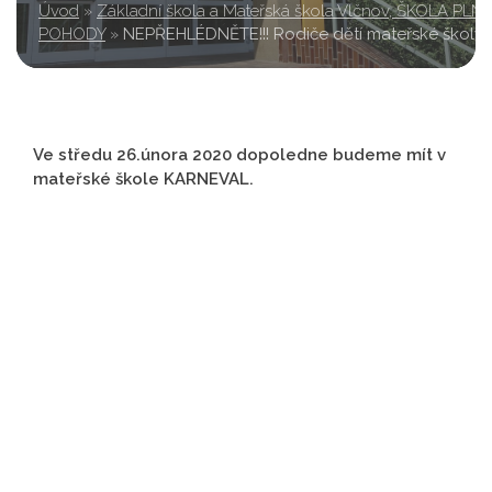
Úvod
»
Základní škola a Mateřská škola Vlčnov, ŠKOLA PLN
POHODY
»
NEPŘEHLÉDNĚTE!!! Rodiče dětí mateřské školy
Ve středu 26.února 2020 dopoledne budeme mít v
mateřské škole KARNEVAL.