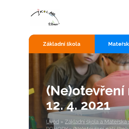
Základní škola
Mateřsk
(Ne)otevření 
12. 4. 2021
Úvod
»
Základní škola a Mateřská
POHODY
»
(Ne)otevření naší školy