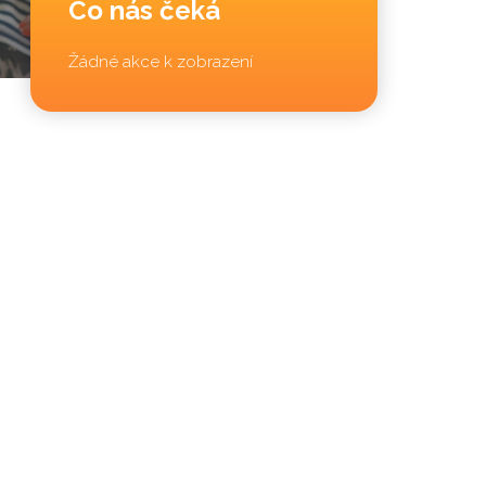
Co nás čeká
Žádné akce k zobrazení