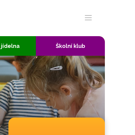
 jídelna
Školní klub