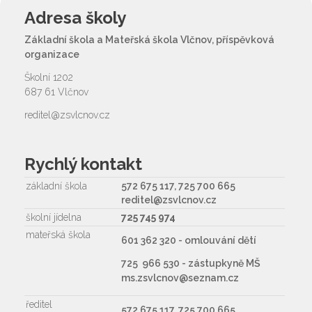
Adresa školy
Základní škola a Mateřská škola Vlčnov, příspěvková
organizace
Školní 1202
687 61 Vlčnov
reditel@zsvlcnov.cz
Rychlý kontakt
základní škola
572 675 117, 725 700 665
reditel@zsvlcnov.cz
školní jídelna
725 745 974
mateřská škola
601 362 320 - omlouvání dětí
725 966 530 - zástupkyně MŠ
ms.zsvlcnov@seznam.cz
ředitel
572 675 117, 725 700 665