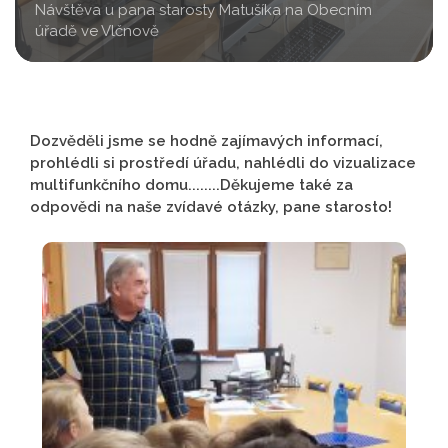
Návštěva u pana starosty Matušíka na Obecním
úřadě ve Vlčnově
Dozvěděli jsme se hodně zajímavých informací,
prohlédli si prostředí úřadu, nahlédli do vizualizace
multifunkčního domu........Děkujeme také za
odpovědi na naše zvídavé otázky, pane starosto!