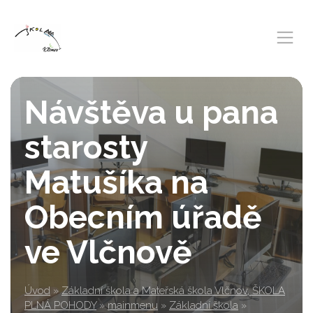
Návštěva u pana
starosty
Matušíka na
Obecním úřadě
ve Vlčnově
Úvod
»
Základní škola a Mateřská škola Vlčnov, ŠKOLA
PLNÁ POHODY
»
mainmenu
»
Základní škola
»