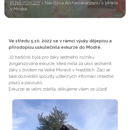
PLNÁ POHODY
»
Návštěva Archeoskanzenu a terária
v Modré
Ve středu 5.10. 2022 se v rámci výuky dějepisu a
přírodopisu uskutečnila exkurze do Modré.
Již tradičně byla pro žáky sedmého ročníku
zorganizována exkurze, která měla za úkol seznámit
žáky s životem na Velké Moravě v hradištích. Žáci se
také dozvěděli spousty užitečných informací ohledně
plazů a pavouků.
Exkurze se velmi zdařila, děkujeme všem za účast!