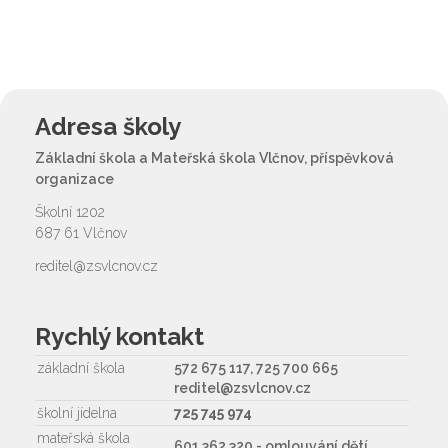
Adresa školy
Základní škola a Mateřská škola Vlčnov, příspěvková
organizace
Školní 1202
687 61 Vlčnov
reditel@zsvlcnov.cz
Rychlý kontakt
základní škola
572 675 117, 725 700 665
reditel@zsvlcnov.cz
školní jídelna
725 745 974
mateřská škola
601 362 320 - omlouvání dětí