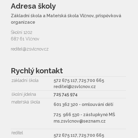
Adresa školy
Základní škola a Mateřská škola Vlčnov, příspěvková
organizace
Školní 1202
687 61 Vlčnov
reditel@zsvlcnov.cz
Rychlý kontakt
základní škola
572 675 117, 725 700 665
reditel@zsvlcnov.cz
školní jídelna
725 745 974
mateřská škola
601 362 320 - omlouvání dětí
725 966 530 - zástupkyně MŠ
ms.zsvlcnov@seznam.cz
ředitel
572 675 117, 725 700 665