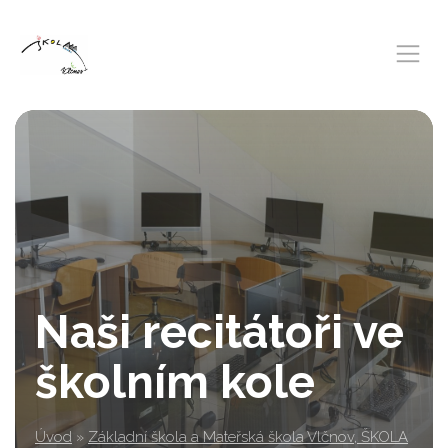
Naši recitátoři ve
školním kole
Úvod
»
Základní škola a Mateřská škola Vlčnov, ŠKOLA