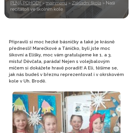
PLNÁ POHODY
»
mainmenu
»
Základní škola
»
Naši
recitátoři ve školním kole
Připravili si moc hezké básničky a také je krásně
přednesli! Marečkové a Táničko, byli jste moc
šikovní a Elišky, moc vám gratulujeme ke 1. a 3.
místu! Děvčata, paráda! Nejen s volejbalovým
míčem si dokážete hravě poradit! A Eli, těšíme se,
jak nás budeš v březnu reprezentovat i v okrskovém
kole v Uh. Brodě.