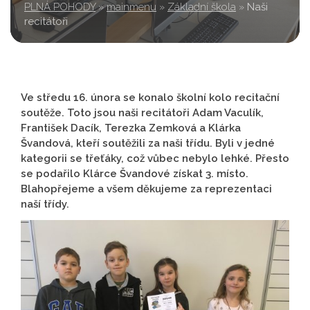
PLNÁ POHODY
»
mainmenu
»
Základní škola
»
Naši
recitátoři
Ve středu 16. února se konalo školní kolo recitační
soutěže. Toto jsou naši recitátoři Adam Vaculík,
František Dacík, Terezka Zemková a Klárka
Švandová, kteří soutěžili za naši třídu. Byli v jedné
kategorii se třeťáky, což vůbec nebylo lehké. Přesto
se podařilo Klárce Švandové získat 3. místo.
Blahopřejeme a všem děkujeme za reprezentaci
naší třídy.