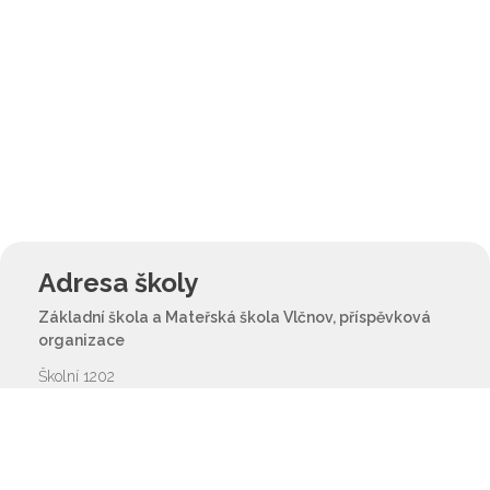
Adresa školy
Základní škola a Mateřská škola Vlčnov, příspěvková
organizace
Školní 1202
687 61 Vlčnov
reditel@zsvlcnov.cz