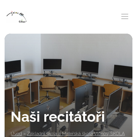
Naši recitátoři
Úvod
»
Základní škola a Mateřská škola Vlčnov, ŠKOLA