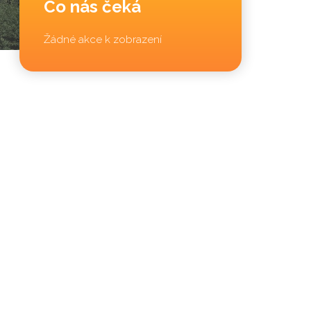
Co nás čeká
Žádné akce k zobrazení