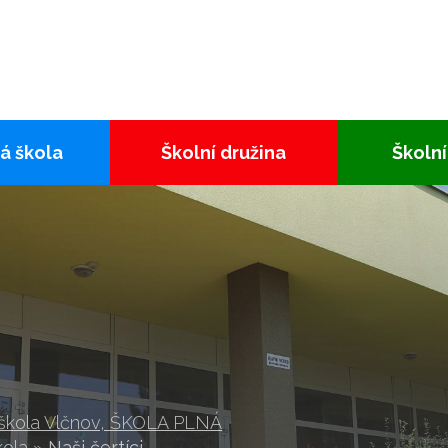
á škola
Školní družina
Školní
 škola Vlčnov, ŠKOLA PLNÁ
kola
»
Naši čertíci