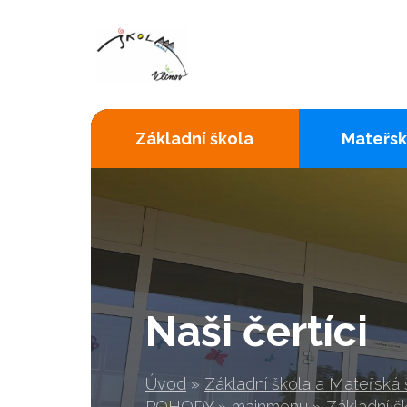
Základní škola
Mateřsk
Naši čertíci
Úvod
»
Základní škola a Mateřská
POHODY
»
mainmenu
»
Základní š