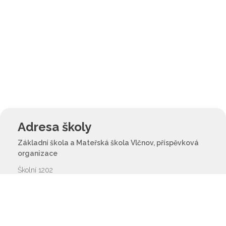
Adresa školy
Základní škola a Mateřská škola Vlčnov, příspěvková
organizace
Školní 1202
687 61 Vlčnov
reditel@zsvlcnov.cz