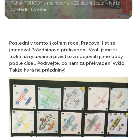
PLNÁ POHODY
»
mainmenu
»
Základní škola
»
Naše
poslední tvoření
Poslední v tomto školním roce. Pracovní list se
jmenoval Prázdninové překvapení. Vzali jsme si
tužku na rýsování a pravítko a spojovali jsme body
podle čísel. Podívejte, co nám za překvapení vyšlo.
Takže hurá na prázdniny!