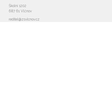
Školní 1202
687 61 Vlčnov
reditel@zsvlcnov.cz
Rychlý kontakt
základní škola
572 675 117, 725 700 665
reditel@zsvlcnov.cz
školní jídelna
725 745 974
mateřská škola
601 362 320 - omlouvání dětí
725 966 530 - zástupkyně MŠ
ms.zsvlcnov@seznam.cz
ředitel
572 675 117, 725 700 665