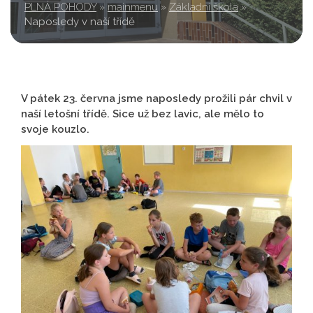
PLNÁ POHODY
»
mainmenu
»
Základní škola
»
Naposledy v naší třídě
V pátek 23. června jsme naposledy prožili pár chvil v
naší letošní třídě. Sice už bez lavic, ale mělo to
svoje kouzlo.