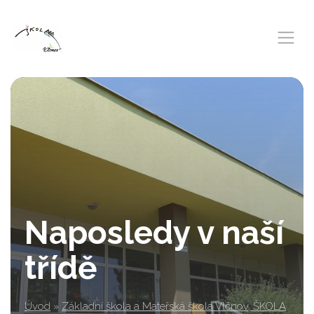
Naposledy v naší
třídě
Úvod
»
Základní škola a Mateřská škola Vlčnov, ŠKOLA