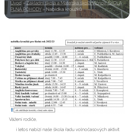
Úvod
»
Základní škola a Mateřská škola Vlčnov, ŠKOLA
PLNÁ POHODY
»
Nabídka kroužků
Vážení rodiče,
i letos nabízí naše škola řadu volnočasových aktivit