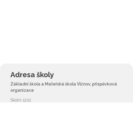
Adresa školy
Základní škola a Mateřská škola Vlčnov, příspěvková
organizace
Školní 1202
687 61 Vlčnov
reditel@zsvlcnov.cz