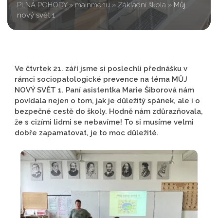
PLNÁ POHODY
»
mainmenu
»
Základní škola
»
Můj
nový svět 1
Ve čtvrtek 21. září jsme si poslechli přednášku v
rámci sociopatologické prevence na téma MŮJ
NOVÝ SVĚT 1. Paní asistentka Marie Šiborová nám
povídala nejen o tom, jak je důležitý spánek, ale i o
bezpečné cestě do školy. Hodně nám zdůrazňovala,
že s cizími lidmi se nebavíme! To si musíme velmi
dobře zapamatovat, je to moc důležité.