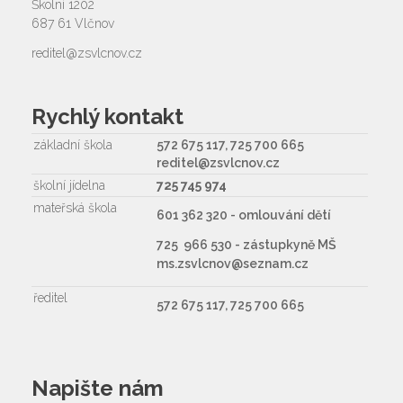
Školní 1202
687 61 Vlčnov
reditel@zsvlcnov.cz
Rychlý kontakt
základní škola
572 675 117, 725 700 665
reditel@zsvlcnov.cz
školní jídelna
725 745 974
mateřská škola
601 362 320 - omlouvání dětí
725 966 530 - zástupkyně MŠ
ms.zsvlcnov@seznam.cz
ředitel
572 675 117, 725 700 665
Napište nám