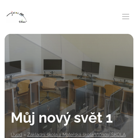
Můj nový svět 1
Úvod
»
Základní škola a Mateřská škola Vlčnov, ŠKOLA