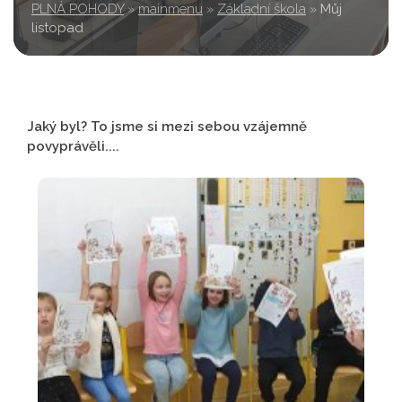
PLNÁ POHODY
»
mainmenu
»
Základní škola
»
Můj
listopad
Jaký byl? To jsme si mezi sebou vzájemně
povyprávěli....