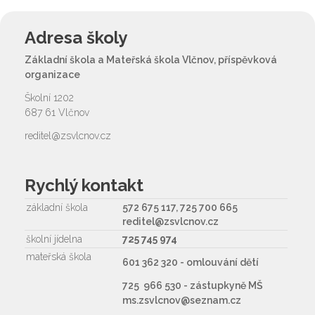
Adresa školy
Základní škola a Mateřská škola Vlčnov, příspěvková
organizace
Školní 1202
687 61 Vlčnov
reditel@zsvlcnov.cz
Rychlý kontakt
základní škola
572 675 117, 725 700 665
reditel@zsvlcnov.cz
školní jídelna
725 745 974
mateřská škola
601 362 320 - omlouvání dětí
725 966 530 - zástupkyně MŠ
ms.zsvlcnov@seznam.cz