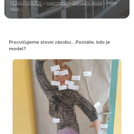
PLNÁ POHODY
»
mainmenu
»
Základní škola
»
Moje
tělo
Procvičujeme slovní zásobu....Poznáte, kdo je
model?