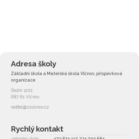
Adresa školy
Základní škola a Mateřská škola Vlčnov, příspěvková
organizace
Školní 1202
687 61 Vlčnov
reditel@zsvlcnov.cz
Rychlý kontakt
základní škola
572 675 117, 725 700 665