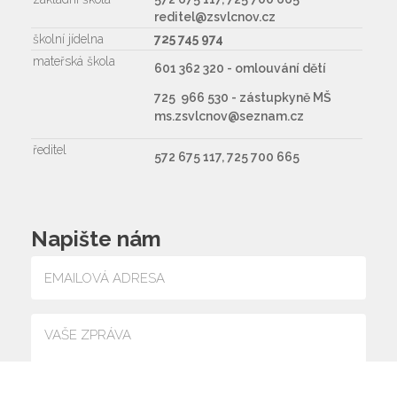
reditel@zsvlcnov.cz
školní jídelna
725 745 974
mateřská škola
601 362 320 - omlouvání dětí
725 966 530 - zástupkyně MŠ
ms.zsvlcnov@seznam.cz
ředitel
572 675 117, 725 700 665
Napište nám