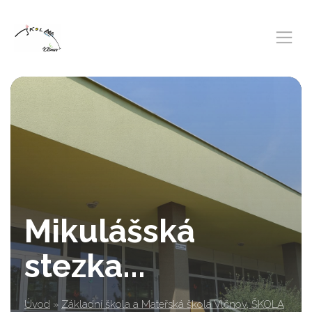
Mikulášská
stezka...
Úvod
»
Základní škola a Mateřská škola Vlčnov, ŠKOLA