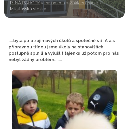
PLNÁ POHODY
»
mainmenu
»
Základní škola
»
Mikulášská stezka...
....byla plná zajímavých úkolů a společně s 1. A a s
přípravnou třídou jsme úkoly na stanovištích
postupně splnili a vyluštit tajenku už potom pro nás
nebyl žádný problém.......