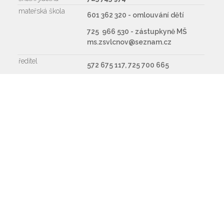
mateřská škola
601 362 320 - omlouvání dětí
725 966 530 - zástupkyně MŠ
ms.zsvlcnov@seznam.cz
ředitel
572 675 117, 725 700 665
Napište nám
Souhlasím se zpracováním osobních údajů