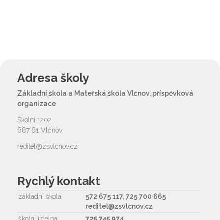
Adresa školy
Základní škola a Mateřská škola Vlčnov, příspěvková
organizace
Školní 1202
687 61 Vlčnov
reditel@zsvlcnov.cz
Rychlý kontakt
základní škola
572 675 117, 725 700 665
reditel@zsvlcnov.cz
školní jídelna
725 745 974