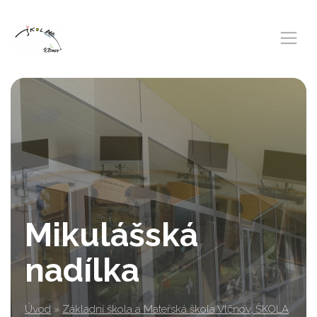
Mikulášská
nadílka
Úvod
»
Základní škola a Mateřská škola Vlčnov, ŠKOLA