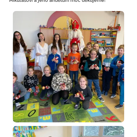
Mikulášovi a jeho andělům moc děkujeme!