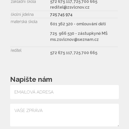
základní škola
572 675 117, 725 700 665
reditel@zsvlcnov.cz
školní jídelna
725 745 974
mateřská škola
601 362 320 - omlouvání dětí
725 966 530 - zástupkyně MŠ
ms.zsvlcnov@seznam.cz
ředitel
572 675 117, 725 700 665
Napište nám