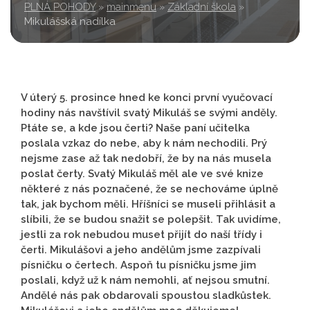
PLNÁ POHODY
»
mainmenu
»
Základní škola
»
Mikulášská nadílka
V úterý 5. prosince hned ke konci první vyučovací
hodiny nás navštívil svatý Mikuláš se svými anděly.
Ptáte se, a kde jsou čerti? Naše paní učitelka
poslala vzkaz do nebe, aby k nám nechodili. Prý
nejsme zase až tak nedobří, že by na nás musela
poslat čerty. Svatý Mikuláš měl ale ve své knize
některé z nás poznačené, že se nechováme úplně
tak, jak bychom měli. Hříšníci se museli přihlásit a
slíbili, že se budou snažit se polepšit. Tak uvidíme,
jestli za rok nebudou muset přijít do naší třídy i
čerti. Mikulášovi a jeho andělům jsme zazpívali
písničku o čertech. Aspoň tu písničku jsme jim
poslali, když už k nám nemohli, ať nejsou smutní.
Andělé nás pak obdarovali spoustou sladkůstek.