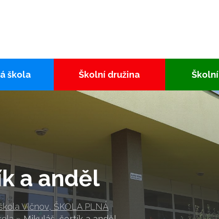
á škola
Školní družina
Školní
ík a anděl
 škola Vlčnov, ŠKOLA PLNÁ
kola
»
Mikuláš, čertík a anděl