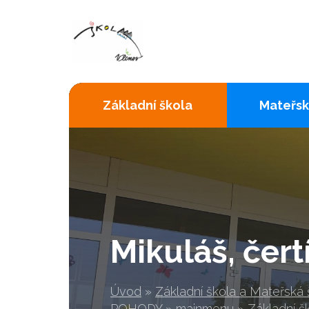
Základní škola
Mateřsk
Mikuláš, čert
Úvod
»
Základní škola a Mateřská
POHODY
»
mainmenu
»
Základní š