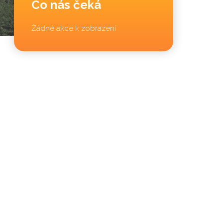
Co nás čeká
Žádné akce k zobrazení