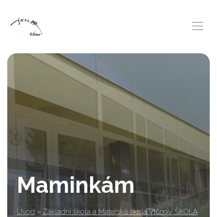
Maminkám
Úvod
»
Základní škola a Mateřská škola Vlčnov, ŠKOLA