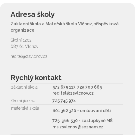
Adresa školy
Základní škola a Mateřská škola Vlčnov, příspěvková
organizace
Školní 1202
687 61 Vlčnov
reditel@zsvlcnov.cz
Rychlý kontakt
základní škola
572 675 117, 725 700 665
reditel@zsvlcnov.cz
školní jídelna
725 745 974
mateřská škola
601 362 320 - omlouvání dětí
725 966 530 - zástupkyně MŠ
ms.zsvlcnov@seznam.cz