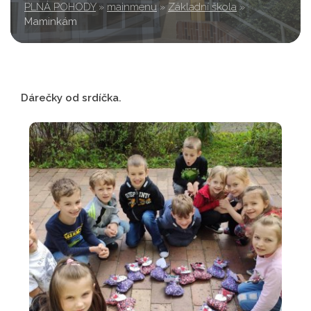
PLNÁ POHODY
»
mainmenu
»
Základní škola
»
Maminkám
Dárečky od srdíčka.