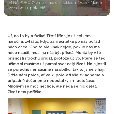
PLNÁ POHODY
»
mainmenu
»
Základní škola
»
Máme
za sebou 1. pololetí!
Uf, no to byla fuška! Třetí třída je už celkem
náročná, zvláště, když paní učitelka po nás pořád
něco chce. Ono to ale jinak nejde, pokud nás má
něco naučit, musí na nás být přísná. Mohla by v té
přísnosti i trochu přidat, protože učivo, které se teď
učíme si musíme už pamatovat celý život. No a jestli
se pořádně nenaučíme násobilku, tak to jsme v háji.
Držte nám palce, ať ve 2. pololetí vše zvládneme a
případně doženeme nedostatky z 1. poločasu.
Mnohým se moc nechce, ale nedá se nic dělat.
Život není peříčko!