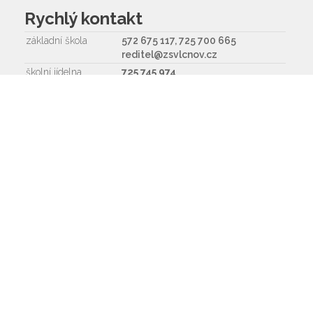
Rychlý kontakt
základní škola
572 675 117, 725 700 665
reditel@zsvlcnov.cz
školní jídelna
725 745 974
mateřská škola
601 362 320 - omlouvání dětí
725 966 530 - zástupkyně MŠ
ms.zsvlcnov@seznam.cz
ředitel
572 675 117, 725 700 665
Napište nám