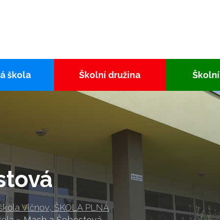
á škola
Školní družina
Školní
stová
 škola Vlčnov, ŠKOLA PLNÁ
kola
»
Mach a Šebestová