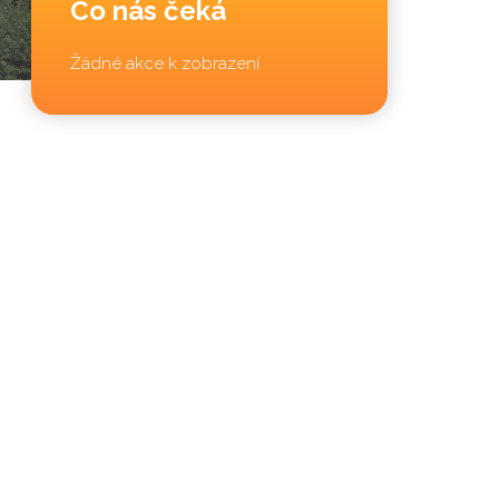
Co nás čeká
Žádné akce k zobrazení