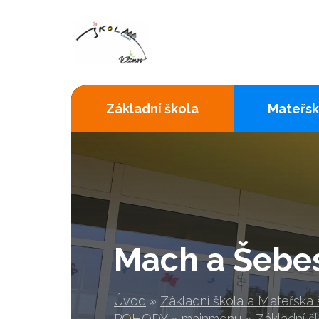
Základní škola
Mateřsk
Mach a Šebe
Úvod
»
Základní škola a Mateřská
POHODY
»
mainmenu
»
Základní š