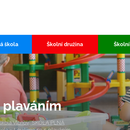
á škola
Školní družina
Školní
 plaváním
 škola Vlčnov, ŠKOLA PLNÁ
kola
»
Loučíme se s plaváním