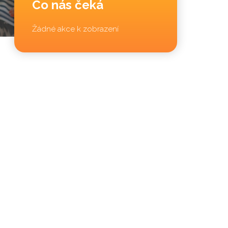
Co nás čeká
Žádné akce k zobrazení