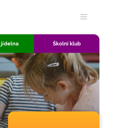
 jídelna
Školní klub