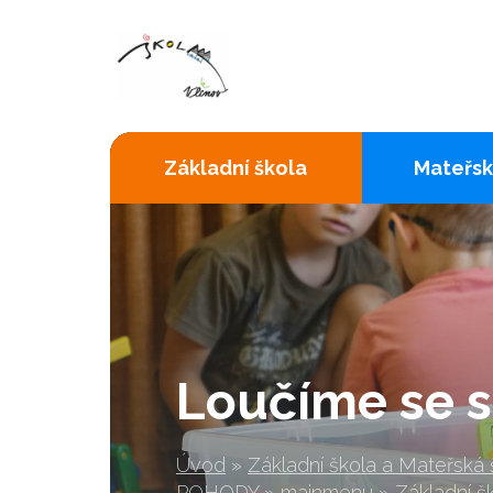
Základní škola
Mateřsk
Loučíme se s
Úvod
»
Základní škola a Mateřská
POHODY
»
mainmenu
»
Základní š