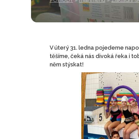
V úterý 31. ledna pojedeme napos
těšíme, čeká nás divoká řeka i 
něm stýskat!