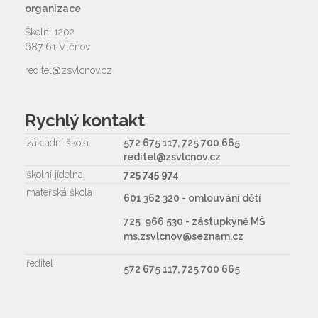
organizace
Školní 1202
687 61 Vlčnov
reditel@zsvlcnov.cz
Rychlý kontakt
základní škola
572 675 117, 725 700 665
reditel@zsvlcnov.cz
školní jídelna
725 745 974
mateřská škola
601 362 320 - omlouvání dětí
725 966 530 - zástupkyně MŠ
ms.zsvlcnov@seznam.cz
ředitel
572 675 117, 725 700 665