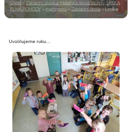
Úvod
»
Základní škola a Mateřská škola Vlčnov, ŠKOLA
PLNÁ POHODY
»
mainmenu
»
Základní škola
»
Loďka
Uvolňujeme ruku....