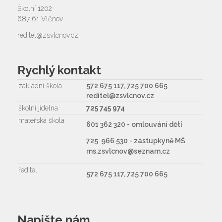
Školní 1202
687 61 Vlčnov
reditel@zsvlcnov.cz
Rychlý kontakt
základní škola
572 675 117, 725 700 665
reditel@zsvlcnov.cz
školní jídelna
725 745 974
mateřská škola
601 362 320 - omlouvání dětí
725 966 530 - zástupkyně MŠ
ms.zsvlcnov@seznam.cz
ředitel
572 675 117, 725 700 665
Napište nám