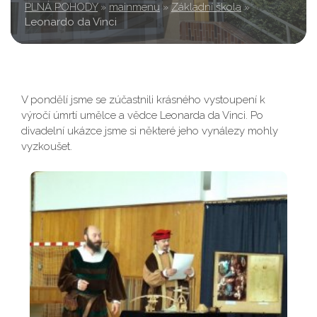
PLNÁ POHODY
»
mainmenu
»
Základní škola
»
Leonardo da Vinci
V pondělí jsme se zúčastnili krásného vystoupení k
výročí úmrtí umělce a vědce Leonarda da Vinci. Po
divadelní ukázce jsme si některé jeho vynálezy mohly
vyzkoušet.