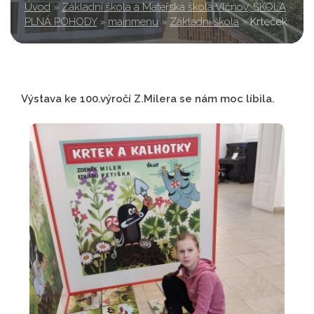
Úvod
»
Základní škola a Mateřská škola Vlčnov, ŠKOLA
PLNÁ POHODY
»
mainmenu
»
Základní škola
»
Krteček
Výstava ke 100.výročí Z.Milera se nám moc líbila.