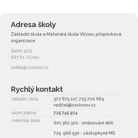
Adresa školy
Základní škola a Mateřská škola Vlčnov, příspěvková
organizace
Školní 1202
687 61 Vlčnov
reditel@zsvlcnov.cz
Rychlý kontakt
základní škola
572 675 117, 725 700 665
reditel@zsvlcnov.cz
školní jídelna
725 745 974
mateřská škola
601 362 320 - omlouvání dětí
725 966 530 - zástupkyně MŠ