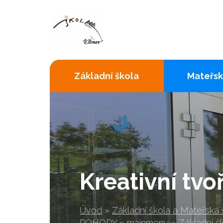
Základní škola
Mateřsk
Kreativní tvo
Úvod
»
Základní škola a Mateřská
POHODY
»
mainmenu
»
Základní š