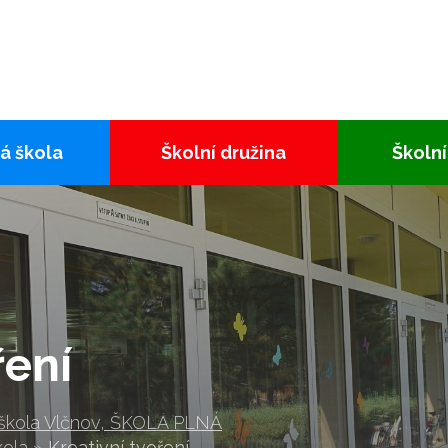
á škola
Školní družina
Školní
ření
 škola Vlčnov, ŠKOLA PLNÁ
kola
»
Kreativní tvoření