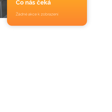
Co nás čeká
Žádné akce k zobrazení