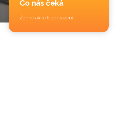
Co nás čeká
Žádné akce k zobrazení