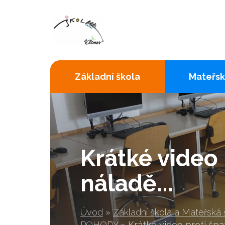
Základní škola
Mateřsk
Krátké video 
náladě...
Úvod
»
Základní škola a Mateřská
POHODY
»
Krátké video proti špat