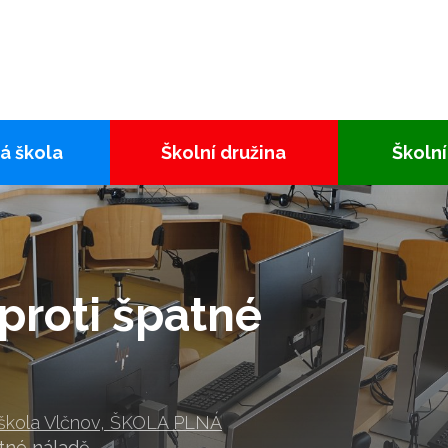
á škola
Školní družina
Školní
proti špatné
 škola Vlčnov, ŠKOLA PLNÁ
né náladě...