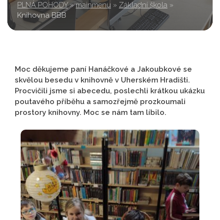
PLNÁ POHODY
»
mainmenu
»
Základní škola
»
Knihovna BBB
Moc děkujeme paní Hanáčkové a Jakoubkové se
skvělou besedu v knihovně v Uherském Hradišti.
Procvičili jsme si abecedu, poslechli krátkou ukázku
poutavého příběhu a samozřejmě prozkoumali
prostory knihovny. Moc se nám tam líbilo.