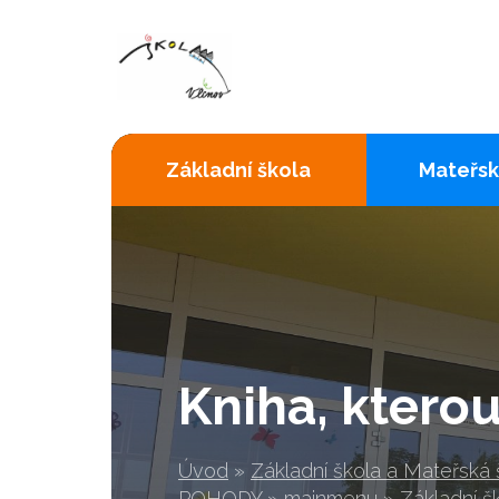
Základní škola
Mateřsk
Kniha, kterou
Úvod
»
Základní škola a Mateřská
POHODY
»
mainmenu
»
Základní š