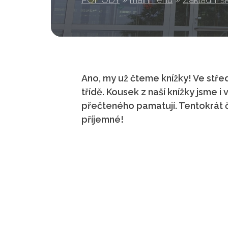
Ano, my už čteme knížky! Ve středu
třídě. Kousek z naší knížky jsme i 
přečteného pamatují. Tentokrát č
příjemné!