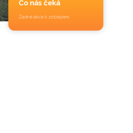
Co nás čeká
Žádné akce k zobrazení