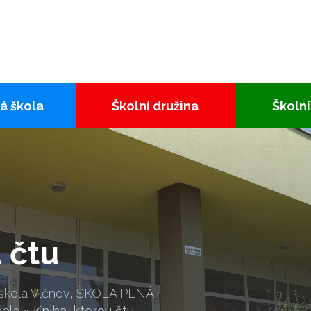
á škola
Školní družina
Školní
 čtu
 škola Vlčnov, ŠKOLA PLNÁ
kola
»
Kniha, kterou čtu