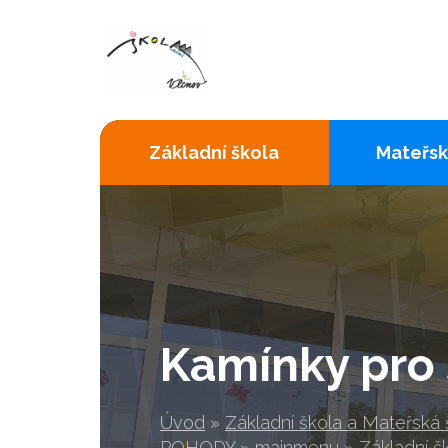
Základní škola
Mateřsk
Kamínky pro 
Úvod
»
Základní škola a Mateřská
POHODY
»
mainmenu
»
Základní š