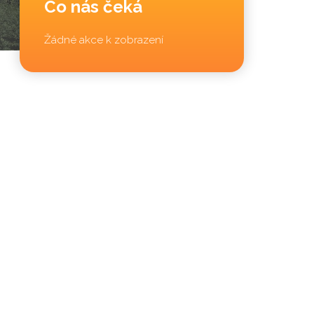
Co nás čeká
Žádné akce k zobrazení