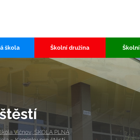
á škola
Školní družina
Školní
štěstí
 škola Vlčnov, ŠKOLA PLNÁ
kola
»
Kamínky pro štěstí