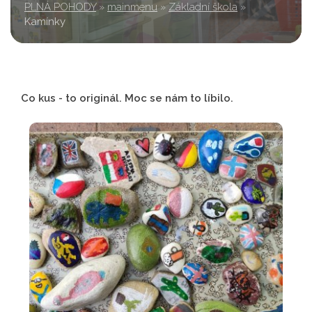
PLNÁ POHODY
»
mainmenu
»
Základní škola
»
Kamínky
Co kus - to originál. Moc se nám to líbilo.