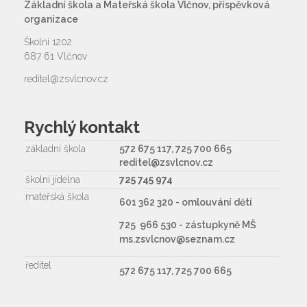
Základní škola a Mateřská škola Vlčnov, příspěvková
organizace
Školní 1202
687 61 Vlčnov
reditel@zsvlcnov.cz
Rychlý kontakt
základní škola
572 675 117, 725 700 665
reditel@zsvlcnov.cz
školní jídelna
725 745 974
mateřská škola
601 362 320 - omlouvání dětí
725 966 530 - zástupkyně MŠ
ms.zsvlcnov@seznam.cz
ředitel
572 675 117, 725 700 665