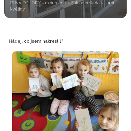
PLNÁ POHODY
»
mainmenu
»
Základní škola
»
Jarní
květiny
Hádej, co jsem nakreslil?