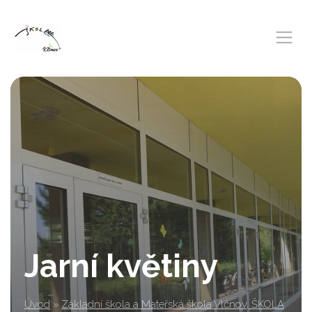
Jarní květiny
Úvod
»
Základní škola a Mateřská škola Vlčnov, ŠKOLA