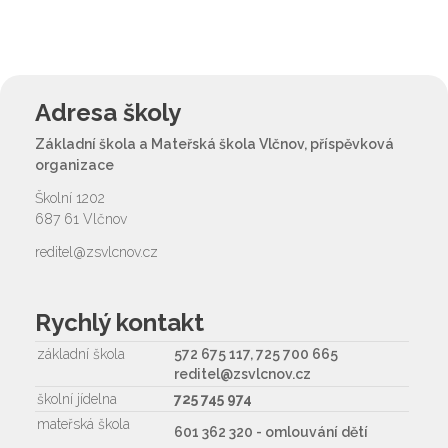
Adresa školy
Základní škola a Mateřská škola Vlčnov, příspěvková
organizace
Školní 1202
687 61 Vlčnov
reditel@zsvlcnov.cz
Rychlý kontakt
základní škola
572 675 117, 725 700 665
reditel@zsvlcnov.cz
školní jídelna
725 745 974
mateřská škola
601 362 320 - omlouvání dětí