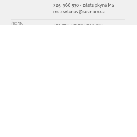
725 966 530 - zástupkyně MŠ
ms.zsvlcnov@seznam.cz
ředitel
572 675 117, 725 700 665
Napište nám
Souhlasím se zpracováním osobních údajů