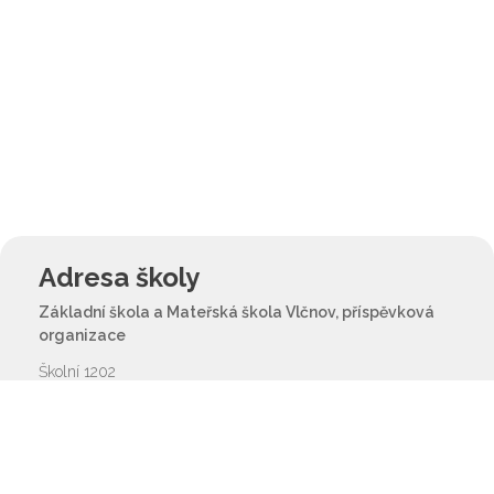
Adresa školy
Základní škola a Mateřská škola Vlčnov, příspěvková
organizace
Školní 1202
687 61 Vlčnov
reditel@zsvlcnov.cz