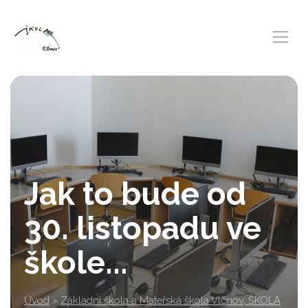
Jak to bude od
30. listopadu ve
škole...
Úvod
»
Základní škola a Mateřská škola Vlčnov, ŠKOLA