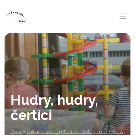
Hudry, hudry,
čertíci
Úvod
»
Základní škola a Mateřská škola Vlčnov, ŠKOLA