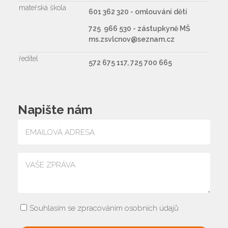
mateřská škola
601 362 320 - omlouvání dětí
725 966 530 - zástupkyně MŠ
ms.zsvlcnov@seznam.cz
ředitel
572 675 117, 725 700 665
Napište nám
Souhlasím se zpracováním osobních údajů