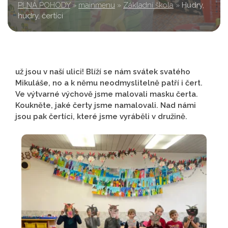
PLNÁ POHODY
»
mainmenu
»
Základní škola
»
Hudry,
hudry, čertíci
už jsou v naší ulici! Blíží se nám svátek svatého
Mikuláše, no a k němu neodmyslitelně patří i čert.
Ve výtvarné výchově jsme malovali masku čerta.
Koukněte, jaké čerty jsme namalovali. Nad námi
jsou pak čertíci, které jsme vyráběli v družině.