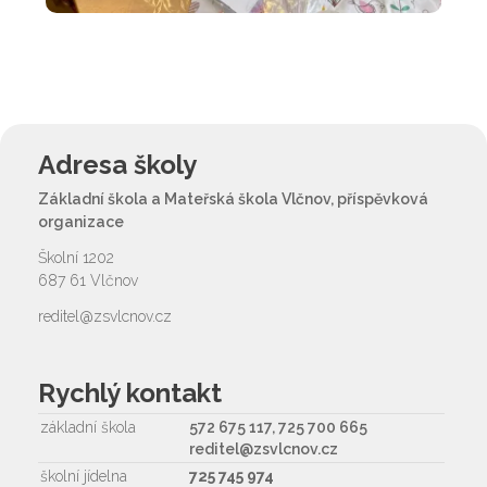
Adresa školy
Základní škola a Mateřská škola Vlčnov, příspěvková
organizace
Školní 1202
687 61 Vlčnov
reditel@zsvlcnov.cz
Rychlý kontakt
základní škola
572 675 117, 725 700 665
reditel@zsvlcnov.cz
školní jídelna
725 745 974