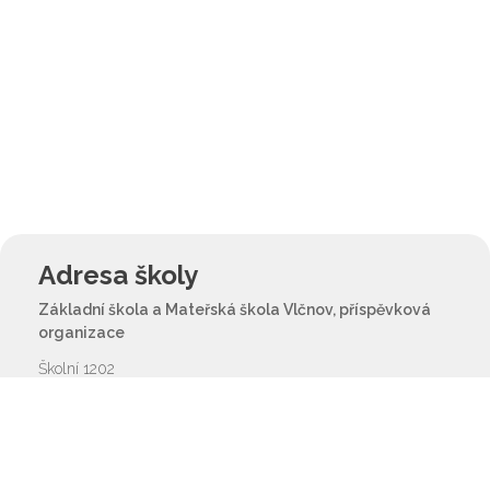
Adresa školy
Základní škola a Mateřská škola Vlčnov, příspěvková
organizace
Školní 1202
687 61 Vlčnov
reditel@zsvlcnov.cz