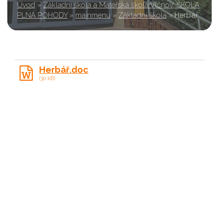
Úvod
»
Základní škola a Mateřská škola Vlčnov, ŠKOLA
PLNÁ POHODY
»
mainmenu
»
Základní škola
»
Herbář
Herbář.doc
(30 kB)